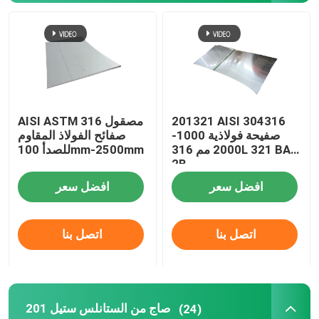
201321 AISI 304316
AISI ASTM مصقول 316
صفيحة فولاذية 1000-
صفائح الفولاذ المقاوم
2000 مم 316L 321 BA
للصدأ 100mm-2500mm
2B
افضل سعر
افضل سعر
منزل
اتصل بنا
اتصل بنا
حول بنا
201 صاج من الستانلس ستيل
(24)