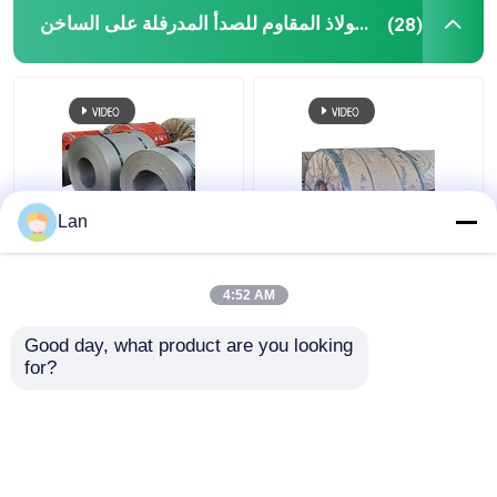
لفائف الفولاذ المقاوم للصدأ المدرفلة على الساخن
(28)
لوحة ورقة النحاس
430 لوحة من الفولاذ المقاوم للصدأ
Lan
201202 الفولاذ المقاوم
2B BA 8K NO.4 لفائف
للصدأ 304 لفائف 310S
الفولاذ المقاوم للصدأ
المدرفلة على الساخن /
المدرفلة على الساخن
4:52 AM
البارد
TISCO POSCO
Good day, what product are you looking 
افضل سعر
افضل سعر
for?
اتصل بنا
اتصل بنا