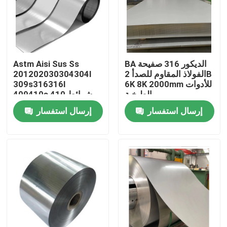
BA الديكور 316 صفيحة
Astm Aisi Sus Ss
الفولاذ المقاوم للصدأ 2B
201202030304304l
6K 8K 2000mm للأدوات
309s316316l
الطبخية
409410s 410 شرائط
من الفولاذ المقاوم للصدأ
إرسال استفسار
إرسال استفسار
/ حزام / فرقة / ملف /
رقائق
منزل
حول بنا
إتصال