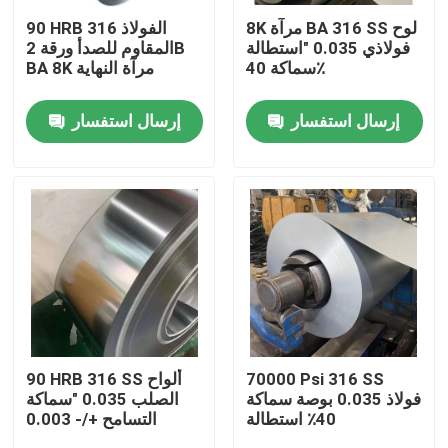
8K مرآة BA 316 SS لوح
90 HRB 316 الفولاذ
فولاذي 0.035 "استطالة
المقاوم للصدأ ورقة 2B
المنتجات
سماكة 40٪
BA 8K مرآة النهاية
إرسال استفسار
إرسال استفسار
أشرطة فيديو
304 صفائح من الفولاذ المقاوم للصدأ
316 ورقة الفولاذ المقاوم للصدأ
201 صاج من الستانلس ستيل
309 ورقة الفولاذ المقاوم للصدأ
70000 Psi 316 SS
90 HRB 316 SS ألواح
فولاذ 0.035 بوصة سماكة
الصلب 0.035 "سماكة
40٪ استطالة
التسامح +/- 0.003
لفائف الفولاذ المقاوم للصدأ المدرفلة على الساخن