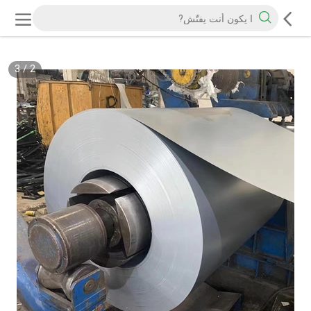
3
/
2