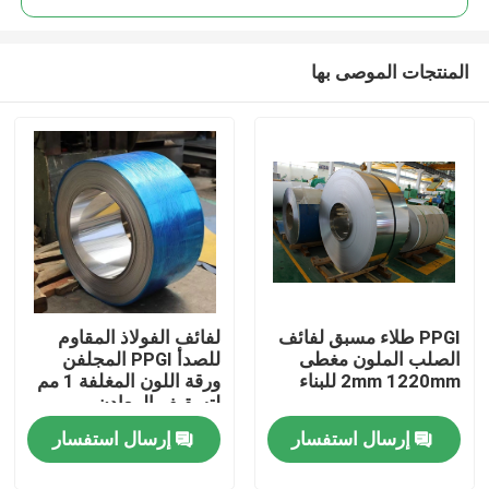
المنتجات الموصى بها
PPGI طلاء مسبق لفائف
لفائف الفولاذ المقاوم
مسكن
الصلب الملون مغطى
للصدأ PPGI المجلفن
2mm 1220mm للبناء
ورقة اللون المغلفة 1 مم
لتسقيف المعادن
منتجات
إرسال استفسار
إرسال استفسار
أشرطة فيديو