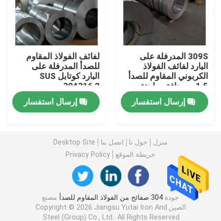
201 صاج من الستانلس ستيل
309S المدرفلة على
لفائف الفولاذ المقاوم
309 ورقة الفولاذ المقاوم للصدأ
البارد لفائف الفولاذ
للصدأ المدرفلة على
الكربوني المقاوم للصدأ
البارد كوتابل SUS
1.5 مم حافة مطحنة
304316 2 مم
لفائف الفولاذ المقاوم للصدأ المدرفلة على الساخن
إرسال استفسار
إرسال استفسار
لفائف الفولاذ المقاوم للصدأ المدرفلة على البارد
منزل
حول نا
اتصل بنا
Desktop Site
أنبوب فولاذي ملحوم
خريطة الموقع
Privacy Policy
أنبوب فولاذي غير ملحوم
جودة
304 صفائح من الفولاذ المقاوم للصدأ
مصنع
الصين.Copyright © 2026 Jiangsu Yutai Iron And
قضيب من الستانلس ستيل
Steel (Group) Co., Ltd.. All Rights Reserved.