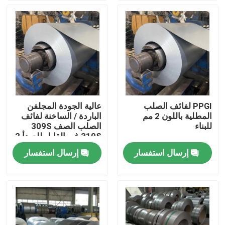
معلومات عنا
جولة في المعمل
مراقبة الجودة
PPGI لفائف الصلب
عالية الجودة المجلفن
المطلية باللون 2 مم
الباردة / الساخنة لفائف
اتصل بنا
للبناء
الصلب الصف 309S
310S غير القابل للصدأ 2
مم
إرسال استفسار
إرسال استفسار
اطلب اقتباس
304 صفائح من الفولاذ المقاوم للصدأ
316 ورقة الفولاذ المقاوم للصدأ