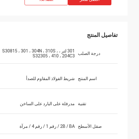
تفاصيل المنتج
301 لتر ، S30815 ، 301 ، 304N ، 310S ،
درجة الصلب
S32305 ، 410 ، 204C3
جي
اسم المنتج
شريط الفولاذ المقاوم للصدأ
استلمنا البضاعة وفت
جدا شكرا لك على الاحتراف والكفاءة.
تقنية
مدرفلة على البارد على الساخن
صقل الأسطح
2B / BA / رقم 1 / رقم 4 / مرآة