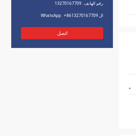
رقم الهاتف :
13270167709
ال WhatsApp :
+8613270167709
اتصل