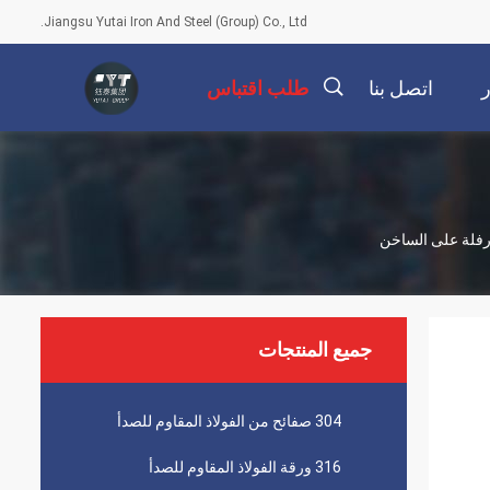
Jiangsu Yutai Iron And Steel (Group) Co., Ltd.
ر
اتصل بنا
طلب اقتباس
描
述
جميع المنتجات
304 صفائح من الفولاذ المقاوم للصدأ
316 ورقة الفولاذ المقاوم للصدأ