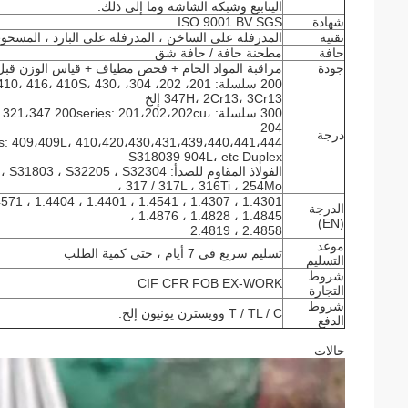
الينابيع وشبكة الشاشة وما إلى ذلك.
شهادة
ISO 9001 BV SGS
تقنية
المدرفلة على الساخن ، المدرفلة على البارد ، المسحوب
حافة
مطحنة حافة / حافة شق
جودة
مراقبة المواد الخام + فحص مطياف + قياس الوزن قب
200 سلسلة: 201، 202، 304، 
347H، 2Cr13، 3Cr13 إلخ
300 سلسلة: 47 200series: 201،202،202cu
204
درجة
S318039 904L، etc Duplex
، 317 / 317L ، 316Ti ، 254Mo
الدرجة
1.4845 ، 1.4828 ، 1.4876 ،
(EN)
2.4858 ، 2.4819
موعد
تسليم سريع في 7 أيام ، حتى كمية الطلب
التسليم
شروط
CIF CFR FOB EX-WORK
التجارة
شروط
T / TL / C وويسترن يونيون إلخ.
الدفع
حالات