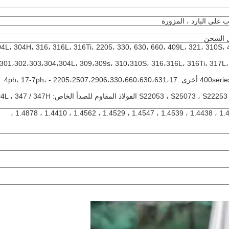
 على البارد ، المزورة
ل الشحن
04L، 304H، 316، 316L، 316Ti، 2205، 330، 630، 660، 409L، 321، 310S، 410، 416، 410S، 430
301،302،303،304،304L، 309،309s، 310،310S، 316،316L، 316Ti، 317L، 321،3،
400series: 409،409L، 410،420،430،431،439،440،441،444 أخرى: 2205،2507،2906،330،660،630،631،17 - 4ph، 17-7ph،
الفولاذ المقاوم للصدأ: S22053 ، S25073 ، S22253 ، S31803 ، S32205 ، S32304 الفولاذ المقاوم للصدأ الخاص: 7H
1.4301 ، 1.4307 ، 1.4541 ، 1.4401 ، 1.4404 ، 1.4571 ، 1.4438 ، 1.4539 ، 1.4547 ، 1.4529 ، 1.4562 ، 1.4410 ، 1.4878 ،