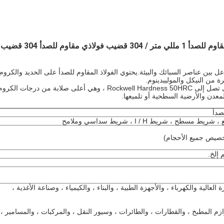
قضيب فولاذي مقاوم للصدأ 10 مللي متر / قضيب فولاذي مقاوم للصدأ 1 مللي متر / 304 قضيب فولاذي مقاوم للصدأ 304 قضيب
اعل بين عناصر السبائك والبيئة.يحتوي الفولاذ المقاوم للصدأ على الحديد والكروم
ة من النيكل والموليبدينوم.
وتتميز بليونة جيدة في الحالة الملدنة ولكنها قادرة على التصلب حتى تصل إلى Rockwell Hardness 50HRC ، وهي أعلى صلابة من درجات الكر
صدأ
شريط I / H ، شريط سداسي وملامح
لية والكهرباء ، والأجهزة الطبية ، والبناء ، والكيمياء ، وصناعة الأغذية ،
زم المطبخ ، والقطارات ، والطائرات ، وسيور النقل ، والمركبات ، والمسامير ،