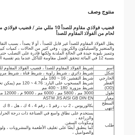
منتوج وصف
لحام من الفولاذ المقاوم للصدأ
يظل الفولاذ المقاوم للصدأ غير قابل للصدأ ، أو لا يصدأ ، بسبب التف
والمنغنيز والسيليكون والكربون ، وفي كثير من الحالات ، كميات كبير
بنسبة 12 في المائة.تتحقق أفضل مقاومة للتآكل عندما يتم تقسية المعدن والأرضية السطحية أو تلميعها.
اسم
شريط الفولاذ المقاوم للصدأ ، قضيب الفولاذ المقاوم لل
شكل
شريط دائري ، شريط زاوية ، شريط قناة ، شريط مربع ، شريط مسطح ، 
الخارجي
شريط التقشير: 16 ~ 180 ملم
القطر
شريط المسحوب على البارد: 4.76 ~ 120 مم (يمكن تخصيص جميع الأحجام)
(OD)
شريط مزورة: 180 ~ 400 مم
طول
3000 مم ، 5800 مم ، 6000 مم ، 9000 م ، 12000 مم إلخ.
معيار
ASTM JIS AISI GB DIN EN
السطح
بكالوريوس ، 2 ب ، رقم 1 ، رقم 4 ، 4 ك ، هل ، 8 ك
انتهى
يستخدم على نطاق واسع في الصناعة ذات درجة الحرارة العا
والزراعة ،
ومكونات السفن.
طلب
كما ينطبق أيضًا على تغليف الأطعمة والمشروبات ، ولوا
والصواميل ،