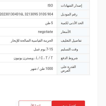
إصدار الشهادات
ISO
رقم الموديل
202301304316L 321309S 310S 904
الحد الأدنى لكمية
5 طن
الأسعار
negotiate
تفاصيل التغليف
الحزمة القياسية الصالحة للإبحار
وقت التسليم
7-15 يوم عمل
شروط الدفع
L / C ، T / T ، ويسترن يونيون
القدرة على
1000 طن / شهر
العرض
افضل سعر
ﺎﺘﺼﻟ ﺍﻶﻧ