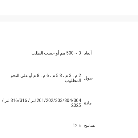
أبعاد
3 ~ 500 مم أو حسب الطلب
تسوهيل
ساغارن
2 م ، 3 م ، 5.8 م ، 6 م ، 8 م أو على النحو
طول
المطلوب
حنا الحاويات وهي تبدو جيدة
تتمتع الشركات بحسن نية ، وتسليم الط
الوقت المناسب ، وجودة من
201/202/303/304/304 لتر / 316/316 لتر /
مادة
2025
تسامح
± 1٪