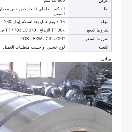
عرض
10-600 ملم
طلب
الديكور الداخلي / الخارجيمهندس معماري
السفن
مهلة
7-15 يوم عمل بعد استلام إيداع 30٪
شروط الدفع
30٪ TT للإيداع ، 70٪ TT / 70٪ LC في ميزان الأفق قبل الشحن
شروط السعر
FOB ، EXW ، CIF ، CFR
التعبئة
لوح خشبي أو حسب متطلبات العميل
حالات