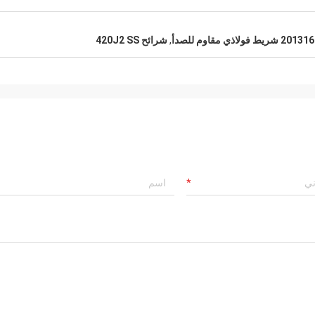
201316 شريط فولاذي مقاوم للصدأ
,
شرائح 420J2 SS