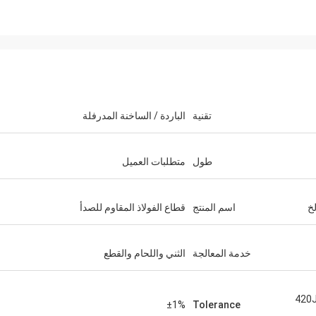
تقنية
الباردة / الساخنة المدرفلة
طول
متطلبات العميل
جيتسوهيل
ساغارن
 وفتحنا الحاويات وهي تبدو جيدة
تتمتع الشركات بحسن نية ، وتسليم 
اسم المنتج
قطاع الفولاذ المقاوم للصدأ
الوقت المناسب ، وجودة 
خدمة المعالجة
الثني واللحام والقطع
420J1  ،
±1%
Tolerance