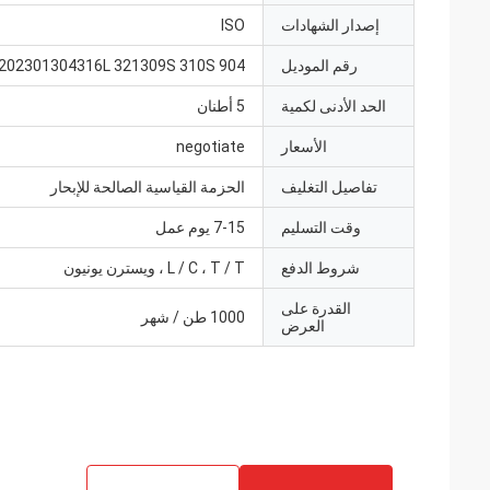
إصدار الشهادات
ISO
رقم الموديل
202301304316L 321309S 310S 904
الحد الأدنى لكمية
5 أطنان
الأسعار
negotiate
تفاصيل التغليف
الحزمة القياسية الصالحة للإبحار
وقت التسليم
7-15 يوم عمل
شروط الدفع
L / C ، T / T ، ويسترن يونيون
القدرة على
1000 طن / شهر
العرض