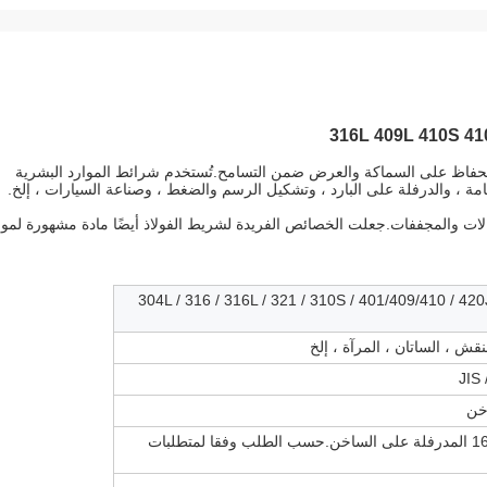
الحفاظ على السماكة والعرض ضمن التسامح.تُستخدم شرائط الموارد البشرية
لعامة ، والدرفلة على البارد ، وتشكيل الرسم والضغط ، وصناعة السيارات ، إلخ.
لات والمجففات.جعلت الخصائص الفريدة لشريط الفولاذ أيضًا مادة مشهورة لموا
201/202/301/303/304 / 304L / 316 / 316L / 321 / 310S / 401/409/410 /
JIS 
اخن
0.3-4mm المدرفلة على البارد ؛3-16mm المدرفلة على الساخن.حسب الطلب وفقا لمتطلبات