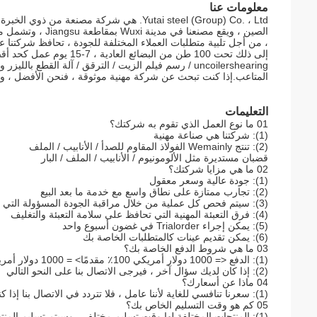
معلومات عنا
المتاعب.إذا كنت تبحث عن شركة مهنية موثوقة ، فنحن الأفضل ، ومرح
التعليمات
01 ما نوع العمل الذي تقوم به شركتك؟
(1): شركتنا هي صناعة مهنية
(2): تنتج Wemainly الفولاذ المقاوم للصدأ / الأنابيب / الملف
قضبان مستديرة مثل الألومونيوم / الأنابيب / الملف / البار
02 ما هي مزايا شركتك؟
(1): جودة عالية وسعر معقول
(2): تجارب ممتازة على نطاق واسع مع خدمة ما بعد البيع
(3): سيتم فحص كل عملية من خلال مراقبة الجودة المسؤولة التي تضمن جودة كل المنتجات
(4): فرق التعبئة المهنية التي تحافظ على سلامة التعبئة والتغليف
(5): يمكن إجراء Trialorder في غضون أسبوع واحد
(6): يمكن تقديم عينات كالمتطلبات الخاصة بك
03 ما هي شروط الدفع الخاصة بك؟
(1): الدفع <= 1000 دولار أمريكي 100٪ مقدمًا> = 1000 دولار أمريكي ، 30٪ T / Tin مقدمًا ، الرصيد على أساس BLcopy أو LC في الأفق
(2): إذا كان لديك سؤال آخر ، فيرجى الاتصال بنا على النحو التالي
04 ماذا عن أسعارك؟
(1): سعرنا تنافسي للغاية لأننا عامل ، فلا تتردد في الاتصال بنا إذا كنت مهتمًا بمنتجاتنا
05 كم هو وقت التسليم الخاص بك؟
(1): المنتجات المختلفة لها وقت تسليم مختلف ، وسيتم تسليم 