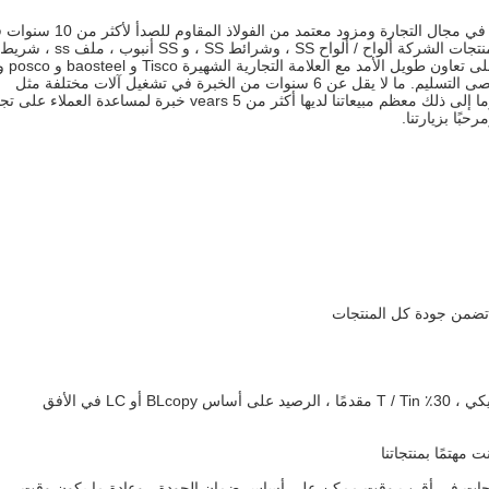
Yutai steel (Group) Co. ، Ltd. هي شركة مصنعة من ذوي الخبرة في مجال التجارة ومزود معتمد من الفولاذ ا
، من أجل تلبية متطلبات العملاء المختلفة للجودة ، 
إلى ذلك تحت 100 طن من البضائع العادية ، 7-15 يوم عمل كحد أقصى التسليم. ما لا يقل عن 6 سنوات من الخبرة في تشغيل آلات مختلفة مثل
uncoilershearing / رسم فيلم الزيت / الترقق / آلة القطع بالليزر وما إلى ذلك معظم مبيعاتنا لديها أكثر من 5 vears خبرة لمساعدة الع
بًا بزيارتنا.
المنتجات في أقرب وقت ممكن على أساس ضمان الجودة ، وعادة ما يكون وقت