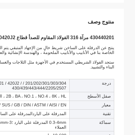
منتوج وصف
430440201 مرآة 316 الفولاذ المقاوم للصدأ قطاع 316L 409L 410S 410420J2
ينتج عن الدرفلة على الساخن شريط خالٍ من الإجهاد المتبقي.يتم 
الخاصة بنا في الأنابيب والأنابيب الملحومة ، والهندسة الإنشائية وا
ستجد الفولاذ الشريطي المستخدم في الأجهزة مثل الثلاجات والغسا
البناء والتشييد.
درجة
 420J1 / 420J2 /
430/439/443/444/2205/2507
صقل الأسطح
2B ، BA ، NO.1 ، NO.4 ، 8K ، HL ، النقش ، الساتان ، المرآة ، إلخ
معيار
/ SUS / GB / DIN / ASTM / AISI / EN
تقنية
المدرفلة على الباردالمدرفلة على الس
سماكة
العملاء