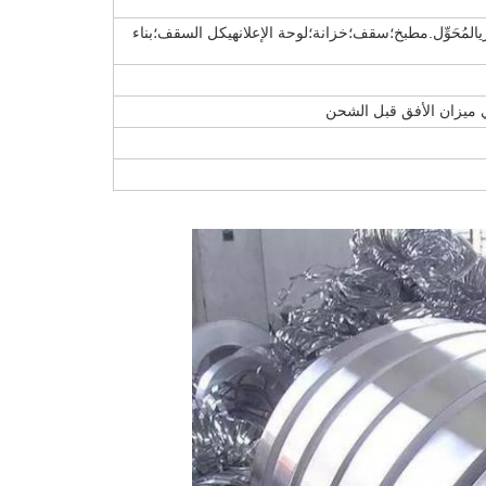
المُحَوِّل.مطبخ؛سقف؛خزانة؛لوحة الإعلانهيكل السقف؛بناء