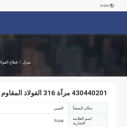
Arabic
منزل
/
قطاع الفولا
430440201 مرآة 316 الفولاذ المقاوم للصدأ قطاع 316L 409L 410S 410420J2
مكان المنشأ
الصين
اسم العلامة
Yutai
التجارية