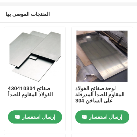
المنتجات الموصى بها
لوحة صفائح الفولاذ
430410304 صفائح
المقاوم للصدأ المدرفلة
الفولاذ المقاوم للصدأ
منزل
على الساخن 304
حول بنا
إرسال استفسار
إرسال استفسار
إتصال