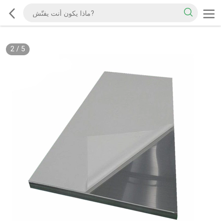
2
/
5