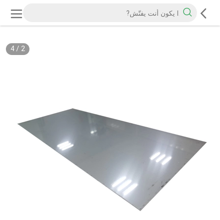
4
/
2