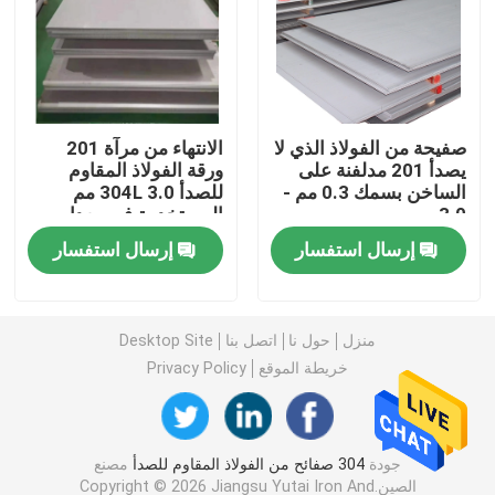
201 صاج من الستانلس ستيل
309 ورقة الفولاذ المقاوم للصدأ
صفيحة من الفولاذ الذي لا
الانتهاء من مرآة 201
يصدأ 201 مدلفنة على
ورقة الفولاذ المقاوم
الساخن بسمك 0.3 مم -
للصدأ 304L 3.0 مم
لفائف الفولاذ المقاوم للصدأ المدرفلة على الساخن
3.0 مم
المستخدمة في معدات
الآلات
إرسال استفسار
إرسال استفسار
لفائف الفولاذ المقاوم للصدأ المدرفلة على البارد
أنبوب فولاذي ملحوم
منزل
حول نا
اتصل بنا
Desktop Site
خريطة الموقع
Privacy Policy
أنبوب فولاذي غير ملحوم
جودة
304 صفائح من الفولاذ المقاوم للصدأ
مصنع
قضيب من الستانلس ستيل
الصين.Copyright © 2026 Jiangsu Yutai Iron And