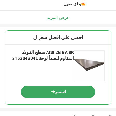
يدقّق ممون
عرض المزيد
احصل على افضل سعر ل
AISI 2B BA 8K سطح الفولاذ
المقاوم للصدأ لوحة 316304304L
استمر