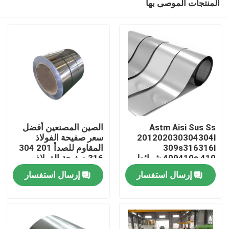
المنتجات الموصى بها
Astm Aisi Sus Ss
الصين المصنعين أفضل
201202030304304l
سعر صفيحة الفولاذ
309s316316l
المقاوم للصدأ 201 304
409410s 410 شرائط
316 صفيحة الفولاذ
مسكن
من الفولاذ المقاوم للصدأ
المقاوم للصدأ لفائف
إرسال استفسار
إرسال استفسار
/ حزام / فرقة / ملف /
الفولاذ المقاوم للصدأ
رقائق
منتجات
أشرطة فيديو