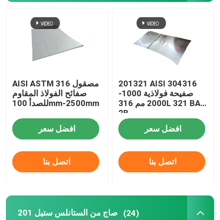
201321 AISI 304316
AISI ASTM مصقول 316
صفيحة فولاذية 1000-
صفائح الفولاذ المقاوم
2000 مم 316L 321 BA
للصدأ 100mm-2500mm
2B
افضل سعر
افضل سعر
منزل
اتصل بنا
اتصل بنا
حول بنا
201 صاج من الستانلس ستيل
(24)