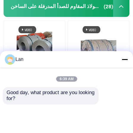
لفائف الفولاذ المقاوم للصدأ المدرفلة على الساخن
(28)
لوحة ورقة النحاس
430 لوحة من الفولاذ المقاوم للصدأ
Lan
201202 الفولاذ المقاوم
2B BA 8K NO.4 لفائف
للصدأ 304 لفائف 310S
الفولاذ المقاوم للصدأ
المدرفلة على الساخن /
المدرفلة على الساخن
6:39 AM
البارد
TISCO POSCO
Good day, what product are you looking 
افضل سعر
افضل سعر
for?
اتصل بنا
اتصل بنا